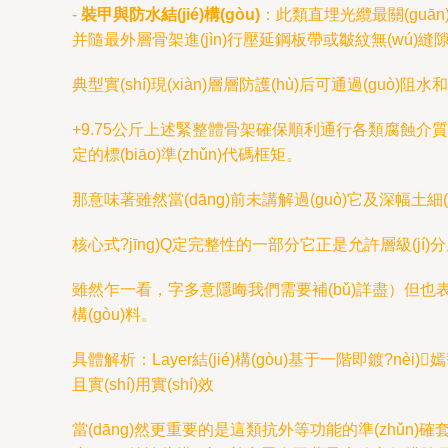
-
裝甲與防水結(jié)構(gòu)
：此類直埋光纜最關(guān
并隨最外層骨架進(jìn)行壓延鋼板帶或皺紋無(wú)縫隙
典型實(shí)現(xiàn)層層防護(hù)后可通過(guò)阻
+9.75公斤上述緊整體骨架確保順利通行各類腐蝕介質(zh
定的標(biāo)準(zhǔn)代碼框矩。
那意味著雖然當(dāng)前未講解過(guò)它及深幅土細(x
核心式?jīng)Q定完整性的一部分它正是允許層級(jí
雖然乍一看，字多意隱晦我們需要補(bǔ)詳盡）但也表述固定核
構(gòu)料。
具體解析：Layer結(jié)構(gòu)基于一階即鍍?nèi
且實(shí)用實(shí)效
當(dāng)然更重要的是這類抗外等功能的準(zhǔn)確