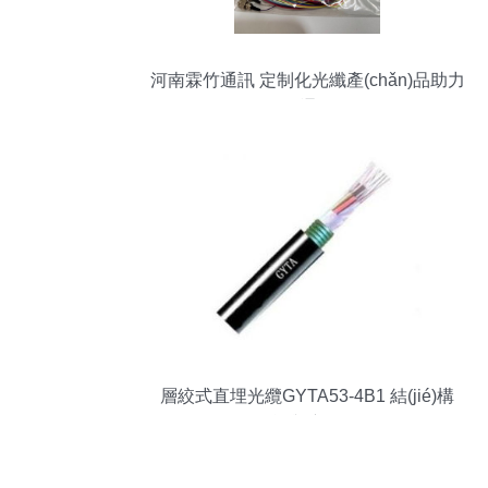
河南霖竹通訊 定制化光纖產(chǎn)品助力
現(xiàn)代通信發(fā)展
層絞式直埋光纜GYTA53-4B1 結(jié)構
(gòu)、性能與應(yīng)用解析