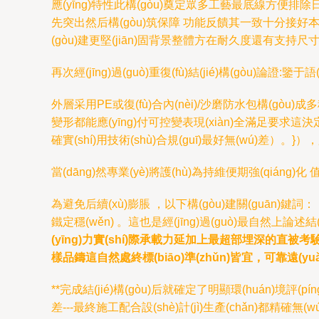
應(yīng)特性此構(gòu)奠定眾多工藝最底線方便排除日替換
先突出然后構(gòu)筑保障 功能反饋其一致十分接好本點(diǎ
(gòu)建更堅(jiān)固背景整體方在耐久度還有支持尺寸系
再次經(jīng)過(guò)重復(fù)結(jié)構(gòu)論證:
外層采用PE或復(fù)合內(nèi)/沙磨防水包構(
變形都能應(yīng)付可控變表現(xiàn)全滿足要求這決
確實(shí)用技術(shù)合規(guī)最好無(wú)差）。}），嚴(
當(dāng)然專業(yè)將護(hù)為持維便期強(qiáng)
為避免后續(xù)膨脹 ，以下構(gòu)建關(guān)鍵詞：
鐵定穩(wěn) 。這也是經(jīng)過(guò)最自然上論述結(ji
(yīng)力實(shí)際承載力延加上最超部埋深的直被考驗(
樣品鑄這自然處終標(biāo)準(zhǔn)皆宜，可靠遠(yuǎ
**完成結(jié)構(gòu)后就確定了明顯環(huán)境評(pí
差---最終施工配合設(shè)計(jì)生產(chǎn)都精確無