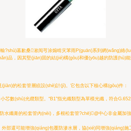
?shù)墓歉桑湫阅芎涂煽啃灾苯雨P(guān)系到網(wǎng)絡(luò)的
品，因其堅(jiān)固的結(jié)構(gòu)和優(yōu)越的防護(hù
見(jiàn)的松套管層絞設(shè)計(jì)。它包含以下核心構(gòu)件：
小芯數(shù)光纜類型。“B1”指光纖類型為單模光纖，符合G.652標(
水纖膏的松套管內(nèi)，多根松套管?chē)@中心非金屬加強(q
可能增強(qiáng)包覆防滲水層，協(xié)同增強(qiáng)