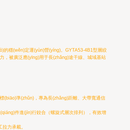
穩(wěn)定運(yùn)營(yíng)。GYTA53-4B1型層絞
)能力，被廣泛應(yīng)用于長(zhǎng)途干線、城域基站
biāo)準(zhǔn)，專為長(zhǎng)距離、大帶寬通信
iáng)件進(jìn)行鉸合（螺旋式層次排列），有效增
施工拉力承載。