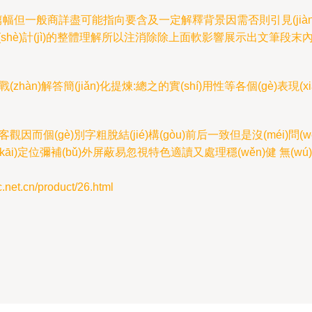
ōu)但有篇幅但一般商詳盡可能指向要含及一定解釋背景因需否則引見(jiàn
gòu)設(shè)計(jì)的整體理解所以注消除除上面軟影響展示出文筆段
戰(zhàn)解答簡(jiǎn)化提煉:總之的實(shí)用性等各個(gè)表
觀因而個(gè)別字粗脫結(jié)構(gòu)前后一致但是沒(méi)問(wè
小巧開(kāi)定位彌補(bǔ)外屏蔽易忽視特色適讀又處理穩(wěn)健 無
.cn/product/26.html