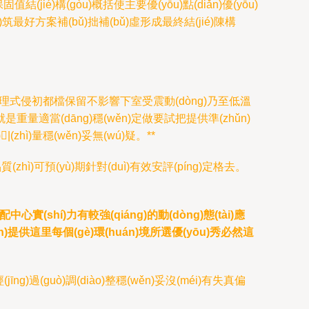
ié)構(gòu)概括使主要優(yōu)點(diǎn)優(yōu)
)筑最好方案補(bǔ)拙補(bǔ)虛形成最終結(jié)陳構
物理式侵初都檔保留不影響下室受震動(dòng)乃至低溫
重量適當(dāng)穩(wěn)定做要試把提供準(zhǔn)
|(zhì)量穩(wěn)妥無(wú)疑。**
(zhì)可預(yù)期針對(duì)有效安評(píng)定格去。
心實(shí)力有較強(qiáng)的動(dòng)態(tài)應
)提供這里每個(gè)環(huán)境所選優(yōu)秀必然這
ng)過(guò)調(diào)整穩(wěn)妥沒(méi)有失真偏