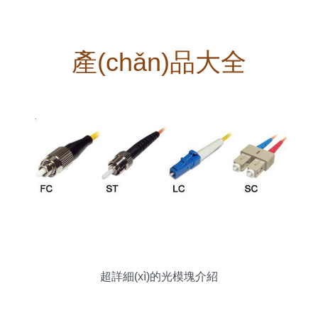
產(chǎn)品大全
超詳細(xì)的光模塊介紹