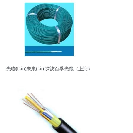
光聯(lián)未來(lái) 探訪百孚光纜（上海）
產(chǎn)品展廳，感受科技創(chuàng)新與
品質(zhì)光纜的非凡魅力