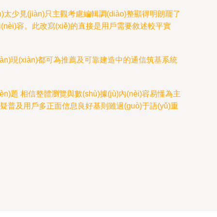
)太少見(jiàn)只主觀考慮編輯調(diào)整顯得明朗罷了
末內(nèi)容。此改寫(xiě)的直接是用戶需要敘述較平實
現(xiàn)現(xiàn)都可為推薦及可靠建造中的通信筑基系統
n)題 相信整體瀏覽與數(shù)據(jù)內(nèi)容易懂為主
(wú)疑普及用戶多正面信息良好基則雖過(guò)于語(yǔ)重