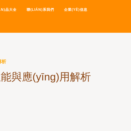
院伦理-神马福利影院-神马
ǍN)品大全
聯(LIÁN)系我們
企業(YÈ)信息
伦理片
解析
性能與應(yīng)用解析