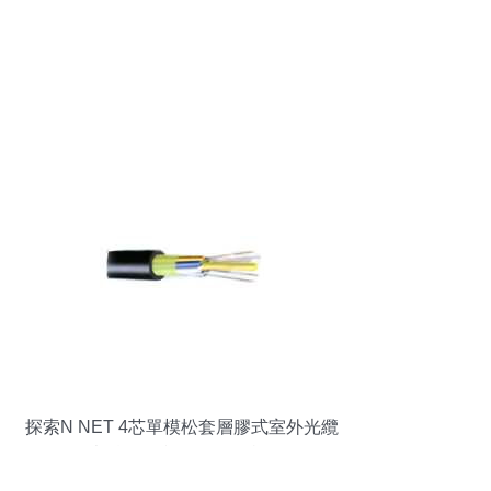
探索N NET 4芯單模松套層膠式室外光纜
光纖線纜產(chǎn)品特性