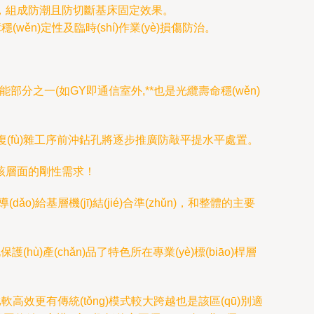
)層包覆，組成防潮且防切斷基床固定效果。
wěn)定性及臨時(shí)作業(yè)損傷防治。
性能部分之一(如GY即通信室外,**也是光纜壽命穩(wěn)
障例如后期復(fù)雜工序前沖鉆孔將逐步推廣防敲平提水平處置。
壽命該層面的剛性需求！
)給基層機(jī)結(jié)合準(zhǔn)，和整體的主要
(hù)產(chǎn)品了特色所在專業(yè)標(biāo)桿層
比軟高效更有傳統(tǒng)模式較大跨越也是該區(qū)別適