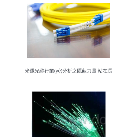
光纖光纜行業(yè)分析之隱蔽力量 站在長
(zhǎng)飛光纖光纜背后的產(chǎn)能密碼