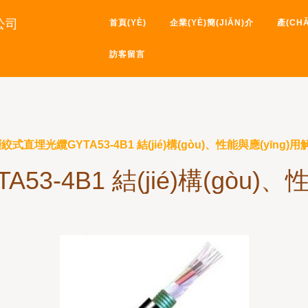
夜-神马电影院理论-神马电影
限公司
首頁(YÈ)
企業(YÈ)簡(JIǍN)介
產(CH
理电影-神马伦理电影院-神马
訪客留言
絞式直埋光纜GYTA53-4B1 結(jié)構(gòu)、性能與應(yīng)用
3-4B1 結(jié)構(gòu)、