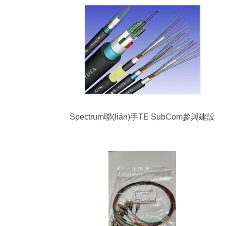
Spectrum聯(lián)手TE SubCom參與建設
(shè)Jupiter海底光纜系統(tǒng)，推動
(dòng)跨太平洋通信里程碑