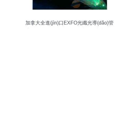
加拿大全進(jìn)口EXFO光纖光導(dǎo)管
高能強(qiáng)光，透視工業(yè)未來(lái)