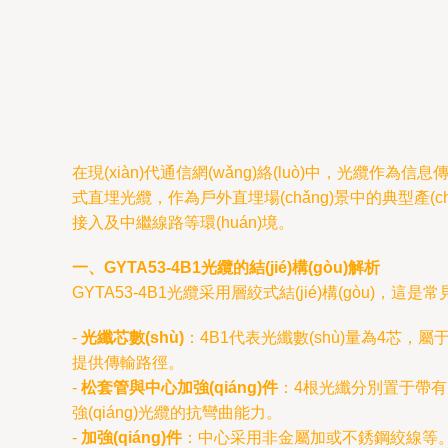
在現(xiàn)代通信網(wǎng)絡(luò)中，光纜作為信息傳輸
式直埋光纜，作為戶外直埋場(chǎng)景中的典型產(chǎn)
接入及中繼線路等環(huán)境。
一、GYTA53-4B1光纜的結(jié)構(gòu)解析
GYTA53-4B1光纜采用層絞式結(jié)構(gòu)，這是常
-
光纖芯數(shù)
：4B1代表光纖數(shù)量為4芯，屬于
提供傳輸路徑。
-
松套管與中心加強(qiáng)件
：4根光纖分別置于帶有防
強(qiáng)光纜的抗彎曲能力。
-
加強(qiáng)件
：中心采用非金屬加或不銹鋼絞線等。外部還