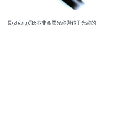
長(zhǎng)飛8芯非金屬光纜與鎧甲光纜的
特點(diǎn)及應(yīng)用分析