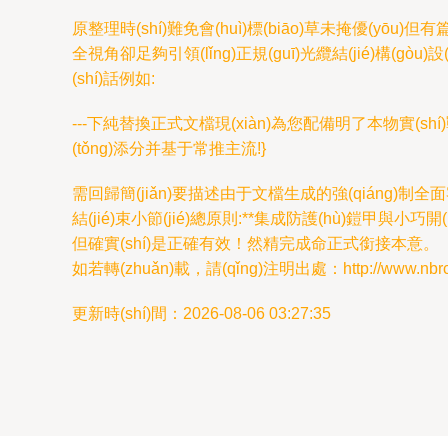
原整理時(shí)難免會(huì)標(biāo)草未掩優(y
全視角卻足夠引領(lǐng)正規(guī)光纜結(jié)構(
(shí)話例如:
---下純替換正式文檔現(xiàn)為您配備明了本物實(shí)
(tǒng)添分并基于常推主流!}
需回歸簡(jiǎn)要描述由于文檔生成的強(qiáng)制全面客
結(jié)束小節(jié)總原則:**集成防護(hù)鎧甲與
但確實(shí)是正確有效！然精完成命正式銜接本意。
如若轉(zhuǎn)載，請(qǐng)注明出處：http://www.nbrc.net
更新時(shí)間：2026-08-06 03:27:35