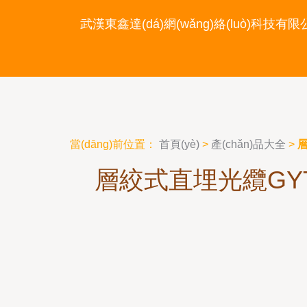
神马电影网伦理-神马电影午
武漢東鑫達(dá)網(wǎng)絡(luò)科技有
老子伦理-神马伦理-神马伦
當(dāng)前位置：
首頁(yè)
>
產(chǎn)品大全
>
層
層絞式直埋光纜GYTA5